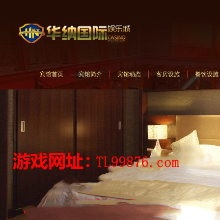
宾馆首页
宾馆简介
宾馆动态
客房设施
餐饮设施